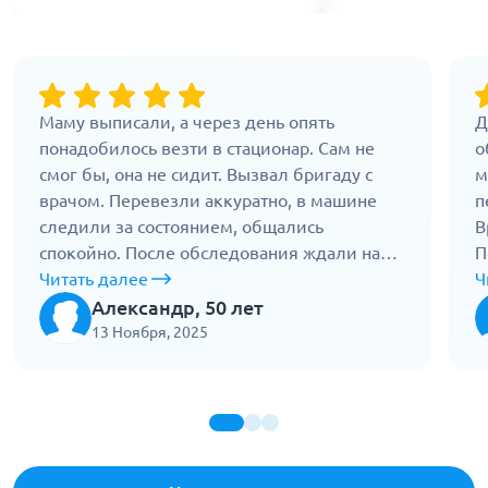
Маму выписали, а через день опять
Д
понадобилось везти в стационар. Сам не
о
смог бы, она не сидит. Вызвал бригаду с
м
врачом. Перевезли аккуратно, в машине
п
следили за состоянием, общались
В
спокойно. После обследования ждали на
П
месте и отвезли обратно. Помогли дойти
Читать далее
о
Ч
до кровати, уложили правильно. Никто не
с
Александр, 50 лет
торопил и не раздражался. Работают
т
13 Ноября, 2025
уверенно, без вопросов.
м