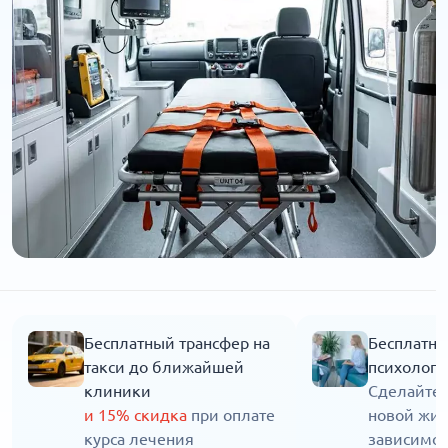
Бесплатный трансфер на
Бесплатна
такси до ближайшей
психолога
клиники
Сделайте 
и 15% скидка
при оплате
новой жиз
курса лечения
зависимос