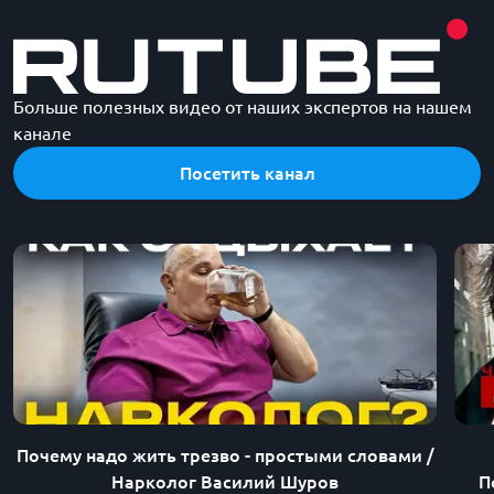
спасли мое будущее!
с
Больше полезных видео от наших экспертов на нашем
канале
Посетить канал
Почему надо жить трезво - простыми словами /
Нарколог Василий Шуров
П