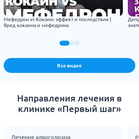
Мефедрон vs Кокаин: эффект и последствия |
Депр
Вред кокаина и мефедрона
знат
Все видео
Направления лечения в
клинике «Первый шаг»
Лечение алкоголизма
М