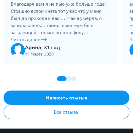
Благодаря вам я не пью уже больше года!
а
Страшно вспоминать тот ужас что у меня
з
был до прихода к вам… Мама умерла, я
п
запила очень… тайно, пока муж был
Н
заграницей, только по телефону
в
созванивались. Ужаснулась, когда поняла
Читать далее
п
Ч
что он скоро вернется, а я на себя не
д
Арина, 31 год
похожа(( Пришла к доктору он меня
г
19 Марта, 2020
осмотрел, обследовал, сделал очищение
н
капельницами и лечение кислородом,
п
через неделю мне было уже намного
о
лучше. А потом рассказал о кодировании
Н
женщин от алкоголизма, что это безопасно
п
и как вообще работает. Согласилась,
с
Написать отызыв
сделала укол на год, и по цене адекватно, 6
п
тысяч. Еще походила на психотерапию, хочу
д
Все отзывы
отдельно поблагодарить Елену Боярскую за
п
помощь! Муж даже не узнал, встретила его
з
нормальной) Спасибо вам огромное, вы
о