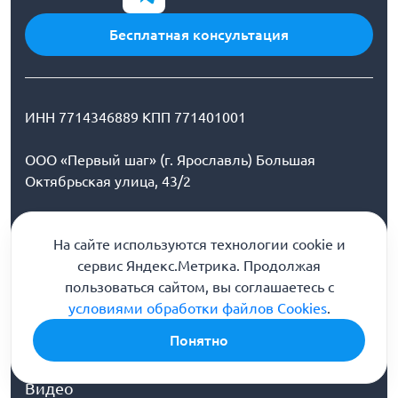
Бесплатная консультация
ИНН 7714346889 КПП 771401001
ООО «Первый шаг» (г. Ярославль) Большая
Октябрьская улица, 43/2
Наш e-mail:
На сайте используются технологии cookie и
yaroslavl@stranaprotivnarkotikov.ru
сервис Яндекс.Метрика. Продолжая
О клинике
пользоваться сайтом, вы соглашаетесь с
Врачи
условиями обработки файлов Cookies
.
Лицензии
Понятно
Галерея
Контакты
Видео