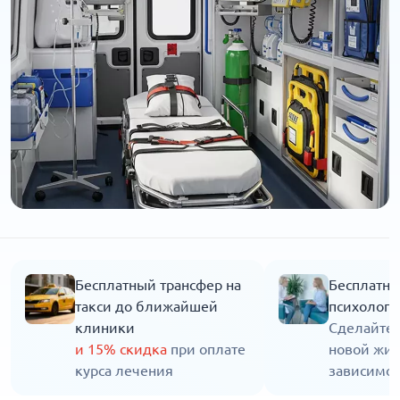
Бесплатный трансфер на
Бесплатна
такси до ближайшей
психолога
клиники
Сделайте 
и 15% скидка
при оплате
новой жиз
курса лечения
зависимос