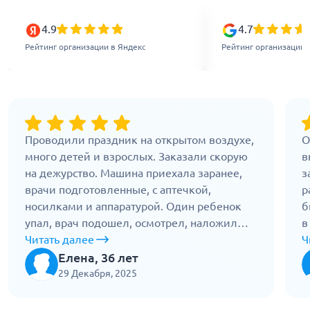
4.9
4.7
Рейтинг организации в Яндекс
Рейтинг организации 
Проводили праздник на открытом воздухе,
О
много детей и взрослых. Заказали скорую
в
на дежурство. Машина приехала заранее,
з
врачи подготовленные, с аптечкой,
р
носилками и аппаратурой. Один ребенок
б
упал, врач подошел, осмотрел, наложил
в
повязку. Родители успокоились. Бригада не
Читать далее
О
Ч
мешала мероприятию, но была всегда на
п
Елена, 36 лет
месте. Хорошо, что была такая
п
29 Декабря, 2025
подстраховка.
П