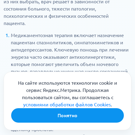
из них выбрать, врач решает в зависимости от
состояния больного, тяжести патологии,
психологических и физических особенностей
пациента.
Медикаментозная терапия включает назначение
пациентам спазмолитиков, симпатомиметиков и
антидепрессантов. Ключевую помощь при лечении
энуреза часто оказывают антихолинергетики,
которые помогают увеличить объем мочевого
пузыря, параллельно уменьшая число сокращений
мышечного слоя.
На сайте используются технологии cookie и
Когда медикаментозное лечение оказывается
сервис Яндекс.Метрика. Продолжая
бессильно, врачи назначают хирургическую
пользоваться сайтом, вы соглашаетесь с
операцию. Предусмотрено использование щадящих
условиями обработки файлов Cookies
.
малоинвазивных методов. Параллельно удается
устранить патологии, которые приводят к
Понятно
недержанию, например, опущение матки или
аденому простаты.